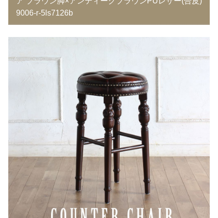
ア ブラウン脚×アンティークブラウンPUレザー(合皮)
9006-r-5ls7126b