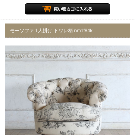
モーソファ 1人掛け トワレ柄 nm1f84k