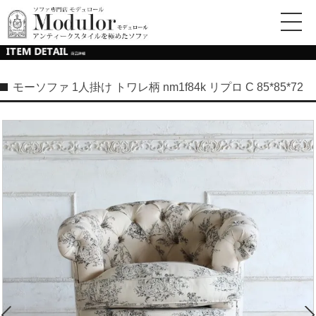
モーソファ 1人掛け トワレ柄 nm1f84k リプロ C 85*85*72