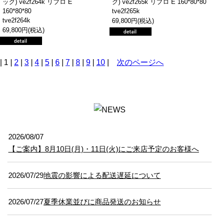
ック) ve2f264k リプロ E
ク) ve2f265k リプロ E 160*80*80
160*80*80
tve2f265k
tve2f264k
69,800円(税込)
69,800円(税込)
| 1 |
2
|
3
|
4
|
5
|
6
|
7
|
8
|
9
|
10
|
次のページへ
2026/08/07
【ご案内】8月10日(月)・11日(火)にご来店予定のお客様へ
2026/07/29
地震の影響による配送遅延について
2026/07/27
夏季休業並びに商品発送のお知らせ