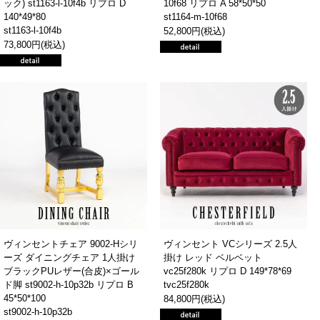
ック) st1163-l-10f4b リプロ D
10f68 リプロ A 58*50*50
140*49*80
st1164-m-10f68
st1163-l-10f4b
52,800円(税込)
73,800円(税込)
ヴィンセントチェア 9002-Hシリ
ヴィンセント VCシリーズ 2.5人
ーズ ダイニングチェア 1人掛け
掛け レッド ベルベット
ブラックPUレザー(合皮)×ゴール
vc25f280k リプロ D 149*78*69
ド脚 st9002-h-10p32b リプロ B
tvc25f280k
45*50*100
84,800円(税込)
st9002-h-10p32b