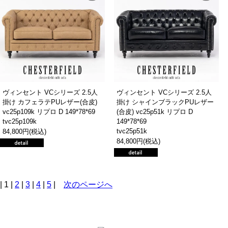
ヴィンセント VCシリーズ 2.5人
ヴィンセント VCシリーズ 2.5人
掛け カフェラテPUレザー(合皮)
掛け シャインブラックPUレザー
vc25p109k リプロ D 149*78*69
(合皮) vc25p51k リプロ D
tvc25p109k
149*78*69
tvc25p51k
84,800円(税込)
84,800円(税込)
| 1 |
2
|
3
|
4
|
5
|
次のページへ