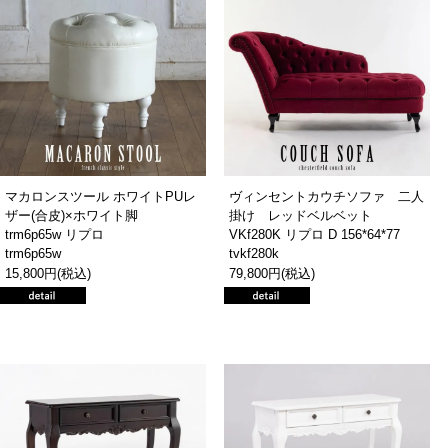
マカロンスツール ホワイトPUレ
ヴィンセントカウチソファ 二人
ザー(合皮)×ホワイト脚
掛け レッドベルベット
trm6p65w リプロ
VKf280K リプロ D 156*64*77
trm6p65w
tvkf280k
15,800円(税込)
79,800円(税込)